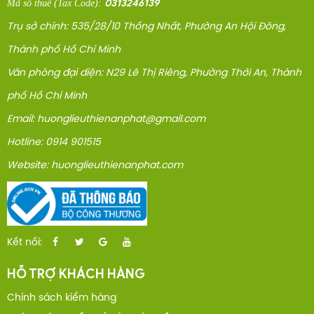
0313246139
Mã số thuế
(Tax Code)
:
Trụ sở chính: 535/28/10 Thống Nhất, Phường An Hội Đông,
Thành phố Hồ Chí Minh
Văn phòng đại diện: N29 Lê Thị Riêng, Phường Thới An, Thành
phố Hồ Chí Minh
Email: huonglieuthienanphat@gmail.com
Hotline: 0914 901515
Website: huonglieuthienanphat.com
Kết nối:
HỖ TRỢ KHÁCH HÀNG
Chính sách kiểm hàng