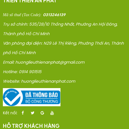
TRIỂN THIÊN AN PHÁT
0313246139
Mã số thuế
(Tax Code)
:
Trụ sở chính: 535/28/10 Thống Nhất, Phường An Hội Đông,
Thành phố Hồ Chí Minh
Văn phòng đại diện: N29 Lê Thị Riêng, Phường Thới An, Thành
phố Hồ Chí Minh
Email: huonglieuthienanphat@gmail.com
Hotline: 0914 901515
Website: huonglieuthienanphat.com
Kết nối:
HỖ TRỢ KHÁCH HÀNG