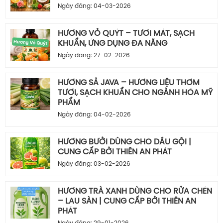
Ngày đăng: 04-03-2026
HƯƠNG VỎ QUÝT – TƯƠI MÁT, SẠCH
KHUẨN, ỨNG DỤNG ĐA NĂNG
Ngày đăng: 27-02-2026
HƯƠNG SẢ JAVA – HƯƠNG LIỆU THƠM
TƯƠI, SẠCH KHUẨN CHO NGÀNH HÓA MỸ
PHẨM
Ngày đăng: 04-02-2026
HƯƠNG BƯỞI DÙNG CHO DẦU GỘI |
CUNG CẤP BỞI THIÊN AN PHÁT
Ngày đăng: 03-02-2026
HƯƠNG TRÀ XANH DÙNG CHO RỬA CHÉN
– LAU SÀN | CUNG CẤP BỞI THIÊN AN
PHÁT