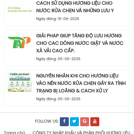
CÁCH SỬ DỤNG HƯƠNG LIỆU CHO
NƯỚC RỬA CHÉN VÀ NHỮNG LƯU Ý
Ngày đăng: 15-06-2026
GIẢI PHÁP GIÚP TĂNG ĐỘ LƯU HƯƠNG
CHO CÁC DÒNG NƯỚC GIẶT VÀ NƯỚC
XẢ VẢI CAO CẤP.
Ngày đăng: 05-06-2026
NGUYÊN NHÂN KHI CHO HƯƠNG LIỆU
VÀO NỀN NƯỚC RỬA CHÉN GÂY RA TÌNH
TRẠNG BỊ LOÃNG & CÁCH XỬ LÝ
Ngày đăng: 05-06-2026
FOLLOW US:
Trang chủ
CÔNG TY NHẬP KHẨU VÀ PHÂN PHỐI HƯƠNG LIỆU