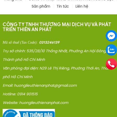
Sản phẩm
Tin tức
Liên hệ
CÔNG TY TNHH THƯƠNG MẠI DỊCH VỤ VÀ PHÁT
TRIỂN THIÊN AN PHÁT
0313246139
Mã số thuế
(Tax Code)
:
Trụ sở chính: 535/28/10 Thống Nhất, Phường An Hội Đông,
Thành phố Hồ Chí Minh
Văn phòng đại diện: N29 Lê Thị Riêng, Phường Thới An, Thành
phố Hồ Chí Minh
Email: huonglieuthienanphat@gmail.com
Hotline: 0914 901515
Website: huonglieuthienanphat.com