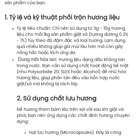
sản phẩm của bạn:
1. Tỷ lệ và kỹ thuật phối trộn hương liệu
Tỷ lệ tiêu chuẩn:
Chỉ nên sử dụng từ 3g - 10g hương
liệu cho mỗi 1kg sản phẩm giặt xả (tương đương 0.3%
- 1%) tùy theo độ đậm đặc và loại hương. Lạm dụng
quá nhiều không giúp giữ mùi lâu hơn mà còn gây
nồng hắc hoặc kích ứng da.
Dung môi hòa tan:
Hương liệu dạng dầu không tan
trong nước. Bạn cần sử dụng chất hoạt động bề mặt
(như Polysorbate 20, SLES hoặc Alcohol) để nhũ hóa
hương liệu, giúp phân tán đều vào hỗn hợp nước
giặt/xả mà không bị tách lớp.
2. Sử dụng chất lưu hương
Để hương thơm bám lâu trên sợi vải sau khi giặt và
phơi, bạn nên ứng dụng các chất định hương chuyên
dụng:
Hạt lưu hương (Microcapsules):
Đây là công