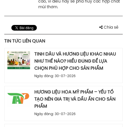
cao, vì điều này sẽ phá hủy các hợp chất
mùi thơm.
Chia sẻ
TIN TỨC LIÊN QUAN
TINH DẦU VÀ HƯƠNG LIỆU KHÁC NHAU
NHƯ THẾ NÀO? HIỂU ĐÚNG ĐỂ LỰA
CHỌN PHÙ HỢP CHO SẢN PHẨM
Ngày đăng: 30-07-2026
HƯƠNG LIỆU HÓA MỸ PHẨM – YẾU TỐ
TẠO NÊN GIÁ TRỊ VÀ DẤU ẤN CHO SẢN
PHẨM
Ngày đăng: 30-07-2026