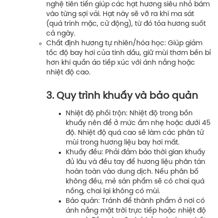
nghệ tiên tiến giúp các hạt hương siêu nhỏ bám
vào từng sợi vải. Hạt này sẽ vỡ ra khi ma sát
(quá trình mặc, cử động), từ đó tỏa hương suốt
cả ngày.
Chất định hương tự nhiên/hóa học:
Giúp giảm
tốc độ bay hơi của tinh dầu, giữ mùi thơm bền bỉ
hơn khi quần áo tiếp xúc với ánh nắng hoặc
nhiệt độ cao.
3. Quy trình khuấy và bảo quản
Nhiệt độ phối trộn:
Nhiệt độ trong bồn
khuấy nên để ở mức ấm nhẹ hoặc dưới 45
độ. Nhiệt độ quá cao sẽ làm các phân tử
mùi trong hương liệu bay hơi mất.
Khuấy đều:
Phải đảm bảo thời gian khuấy
đủ lâu và đều tay để hương liệu phân tán
hoàn toàn vào dung dịch. Nếu phân bố
không đều, mẻ sản phẩm sẽ có chai quá
nồng, chai lại không có mùi.
Bảo quản:
Tránh để thành phẩm ở nơi có
ánh nắng mặt trời trực tiếp hoặc nhiệt độ