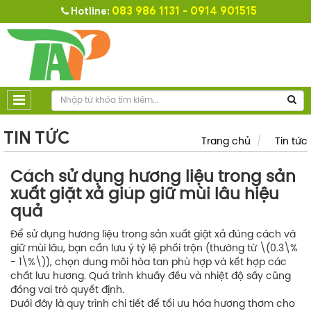
083 986 1131 - 0914 901515
Hotline:
TIN TỨC
Trang chủ
Tin tức
Cách sử dụng hương liệu trong sản
xuất giặt xả giúp giữ mùi lâu hiệu
quả
Để sử dụng hương liệu trong sản xuất giặt xả đúng cách và
giữ mùi lâu, bạn cần
lưu ý tỷ lệ phối trộn (thường từ \(0.3\%
- 1\%\))
, chọn dung môi hòa tan phù hợp
và kết hợp các
chất lưu hương. Quá trình khuấy đều và nhiệt độ sấy cũng
đóng vai trò quyết định.
Dưới đây là quy trình chi tiết để tối ưu hóa hương thơm cho