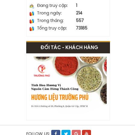
Đang truy cập:
1
Trong ngày:
214
Trong tháng:
557
Tổng truy cập:
73185
ĐỐI TÁC - KHÁCH HÀNG
FOLLOW US: