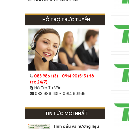
HỖ TRỢ TRỰC TUYẾN
083 986 1131 - 0914 901515 (Hỗ
trợ 24/7)
Hỗ Trợ Tư Vấn
083 986 1131 - 0914 901515
TIN TỨC MỚI NHẤT
Tinh dầu và hương liệu