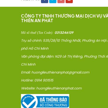
CÔNG TY TNHH THƯƠNG MẠI DỊCH VỤ VÀ
THIÊN AN PHÁT
0313246139
Mã số thuế
(Tax Code)
:
Trụ sở chính: 535/28/10 Thống Nhất, Phường An Hội
phố Hồ Chí Minh
Văn phòng đại diện: N29 Lê Thị Riêng, Phường Thới 
Chí Minh
Email: huonglieuthienanphat@gmail.com
Hotline: 0914 901515
Website: huonglieuthienanphat.com