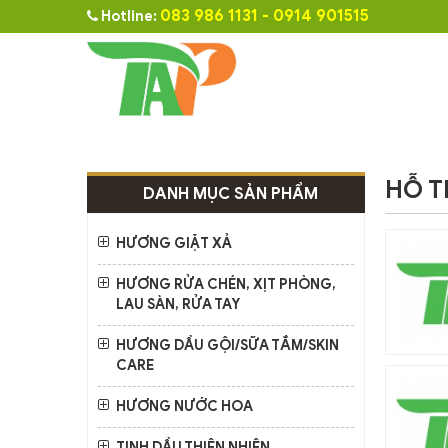
083 986 1131 - 0914 901515
Hotline:
HỖ T
DANH MỤC SẢN PHẨM
HƯƠNG GIẶT XẢ
HƯƠNG RỬA CHÉN, XỊT PHÒNG,
LAU SÀN, RỬA TAY
HƯƠNG DẦU GỘI/SỮA TẮM/SKIN
CARE
HƯƠNG NƯỚC HOA
TINH DẦU THIÊN NHIÊN