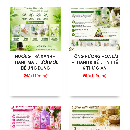
HƯƠNG TRÀ XANH –
TÔNG HƯƠNG HOA LÀI
THANH MÁT, TƯƠI MỚI,
– THANH KHIẾT, TINH TẾ
DỄ ỨNG DỤNG
& THƯ GIÃN
Giá: Liên hệ
Giá: Liên hệ