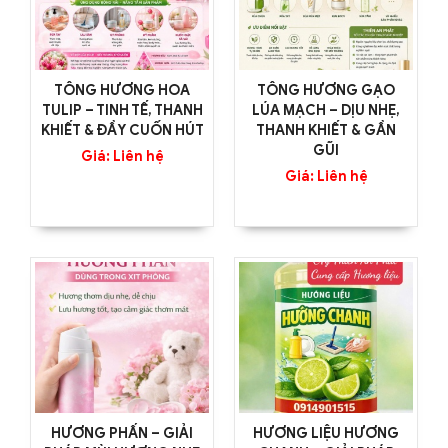
TÔNG HƯƠNG HOA
TÔNG HƯƠNG GẠO
TULIP – TINH TẾ, THANH
LÚA MẠCH – DỊU NHẸ,
KHIẾT & ĐẦY CUỐN HÚT
THANH KHIẾT & GẦN
GŨI
Giá: Liên hệ
Giá: Liên hệ
HƯƠNG PHẤN – GIẢI
HƯƠNG LIỆU HƯƠNG