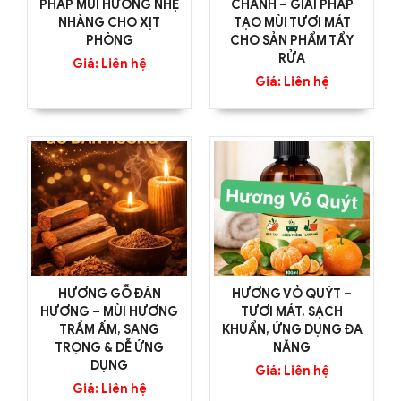
PHÁP MÙI HƯƠNG NHẸ
CHANH – GIẢI PHÁP
NHÀNG CHO XỊT
TẠO MÙI TƯƠI MÁT
PHÒNG
CHO SẢN PHẨM TẨY
RỬA
Giá: Liên hệ
Giá: Liên hệ
HƯƠNG GỖ ĐÀN
HƯƠNG VỎ QUÝT –
HƯƠNG – MÙI HƯƠNG
TƯƠI MÁT, SẠCH
TRẦM ẤM, SANG
KHUẨN, ỨNG DỤNG ĐA
TRỌNG & DỄ ỨNG
NĂNG
DỤNG
Giá: Liên hệ
Giá: Liên hệ