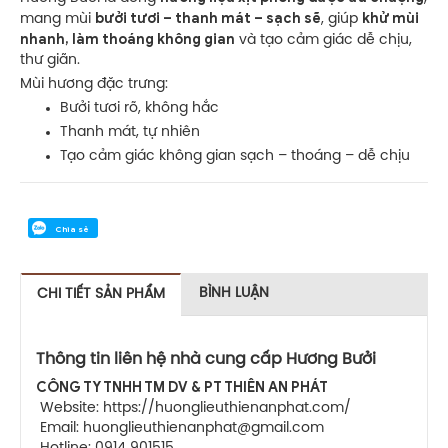
bưởi tươi – thanh mát – sạch sẽ
khử mùi
mang mùi
, giúp
nhanh, làm thoáng không gian
và tạo cảm giác dễ chịu,
thư giãn.
Mùi hương đặc trưng:
Bưởi tươi rõ, không hắc
Thanh mát, tự nhiên
Tạo cảm giác không gian sạch – thoáng – dễ chịu
Chia sẻ
BÌNH LUẬN
CHI TIẾT SẢN PHẨM
Thông tin liên hệ nhà cung cấp Hương Bưởi
CÔNG TY TNHH TM DV & PT THIÊN AN PHÁT
Website:
https://huonglieuthienanphat.com/
Email: huonglieuthienanphat@gmail.com