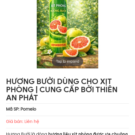
Tap to expand
HƯƠNG BƯỞI DÙNG CHO XỊT
PHÒNG | CUNG CẤP BỞI THIÊN
AN PHÁT
Mã SP: Pomelo
Giá bán: Liên hệ
hương liệu xịt phòng được ưa chuộng
Hương Bưởi là dòng
,