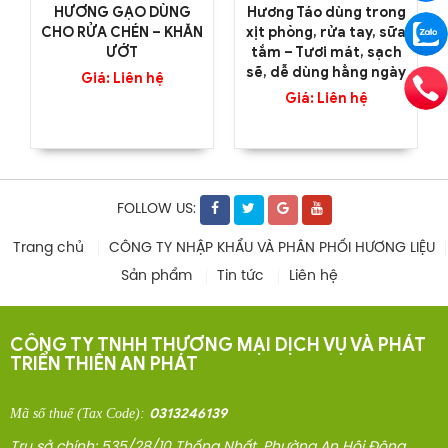
HƯƠNG GẠO DÙNG
Hương Táo dùng trong
CHO RỬA CHÉN – KHĂN
xịt phòng, rửa tay, sữa
ƯỚT
tắm – Tươi mát, sạch
sẽ, dễ dùng hằng ngày
Giá: Liên hệ
Giá: Liên hệ
FOLLOW US:
Trang chủ
CÔNG TY NHẬP KHẨU VÀ PHÂN PHỐI HƯƠNG LIỆU
Sản phẩm
Tin tức
Liên hệ
CÔNG TY TNHH THƯƠNG MẠI DỊCH VỤ VÀ PHÁT
TRIỂN THIÊN AN PHÁT
0313246139
Mã số thuế
(Tax Code)
:
Trụ sở chính: 535/28/10 Thống Nhất, Phường An Hội Đông,