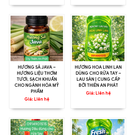
HƯƠNG SẢ JAVA –
HƯƠNG HOA LINH LAN
HƯƠNG LIỆU THƠM
DÙNG CHO RỬA TAY –
TƯƠI, SẠCH KHUẨN
LAU SÀN | CUNG CẤP
CHO NGÀNH HÓA MỸ
BỞI THIÊN AN PHÁT
PHẨM
Giá: Liên hệ
Giá: Liên hệ