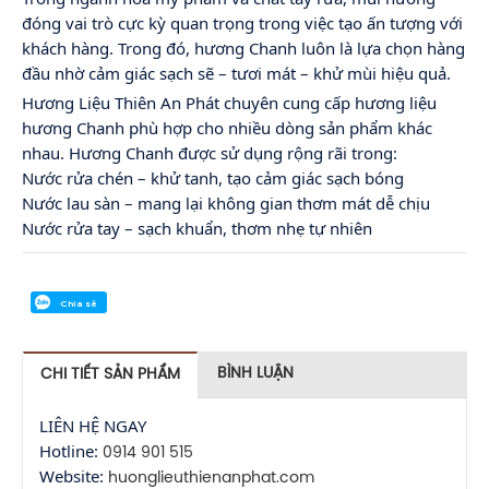
đóng vai trò cực kỳ quan trọng trong việc tạo ấn tượng với
khách hàng. Trong đó, hương Chanh luôn là lựa chọn hàng
đầu nhờ cảm giác sạch sẽ – tươi mát – khử mùi hiệu quả.
Hương Liệu Thiên An Phát chuyên cung cấp hương liệu
hương Chanh phù hợp cho nhiều dòng sản phẩm khác
nhau. Hương Chanh được sử dụng rộng rãi trong:
✔
Nước rửa chén – khử tanh, tạo cảm giác sạch bóng
✔
Nước lau sàn – mang lại không gian thơm mát dễ chịu
✔
Nước rửa tay – sạch khuẩn, thơm nhẹ tự nhiên
Chia sẻ
BÌNH LUẬN
CHI TIẾT SẢN PHẨM
LIÊN HỆ NGAY
????
Hotline:
????
0914 901 515
Website:
huonglieuthienanphat.com