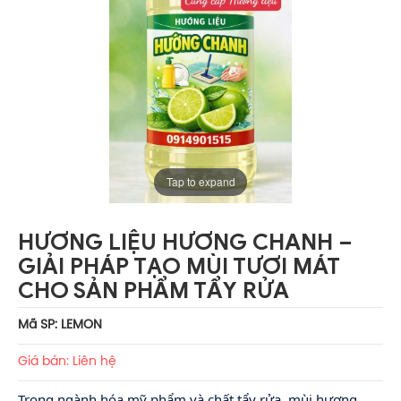
Tap to expand
HƯƠNG LIỆU HƯƠNG CHANH –
GIẢI PHÁP TẠO MÙI TƯƠI MÁT
CHO SẢN PHẨM TẨY RỬA
Mã SP: LEMON
Giá bán: Liên hệ
Trong ngành hóa mỹ phẩm và chất tẩy rửa, mùi hương