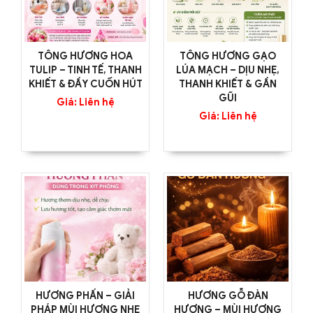
TÔNG HƯƠNG HOA
TÔNG HƯƠNG GẠO
TULIP – TINH TẾ, THANH
LÚA MẠCH – DỊU NHẸ,
KHIẾT & ĐẦY CUỐN HÚT
THANH KHIẾT & GẦN
GŨI
Giá: Liên hệ
Giá: Liên hệ
HƯƠNG PHẤN – GIẢI
HƯƠNG GỖ ĐÀN
PHÁP MÙI HƯƠNG NHẸ
HƯƠNG – MÙI HƯƠNG