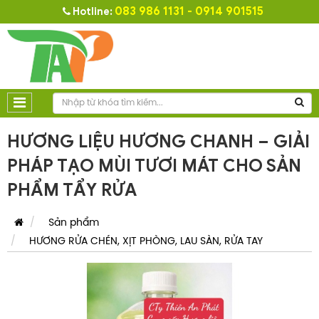
083 986 1131 - 0914 901515
Hotline:
HƯƠNG LIỆU HƯƠNG CHANH – GIẢI
PHÁP TẠO MÙI TƯƠI MÁT CHO SẢN
PHẨM TẨY RỬA
Sản phẩm
HƯƠNG RỬA CHÉN, XỊT PHÒNG, LAU SÀN, RỬA TAY