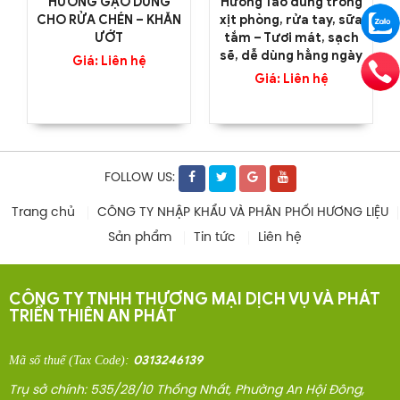
HƯƠNG GẠO DÙNG
Hương Táo dùng trong
CHO RỬA CHÉN – KHĂN
xịt phòng, rửa tay, sữa
ƯỚT
tắm – Tươi mát, sạch
sẽ, dễ dùng hằng ngày
Giá: Liên hệ
Giá: Liên hệ
FOLLOW US:
Trang chủ
CÔNG TY NHẬP KHẨU VÀ PHÂN PHỐI HƯƠNG LIỆU
Sản phẩm
Tin tức
Liên hệ
CÔNG TY TNHH THƯƠNG MẠI DỊCH VỤ VÀ PHÁT
TRIỂN THIÊN AN PHÁT
0313246139
Mã số thuế
(Tax Code)
:
Trụ sở chính: 535/28/10 Thống Nhất, Phường An Hội Đông,