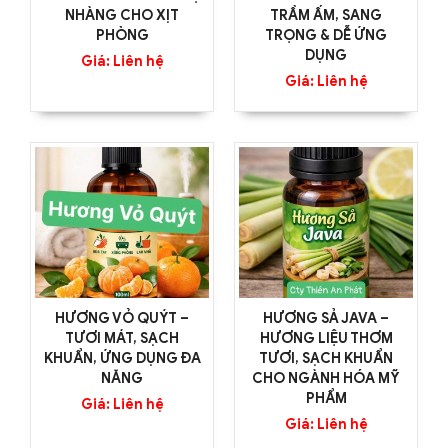
NHÀNG CHO XỊT
TRẦM ẤM, SANG
PHÒNG
TRỌNG & DỄ ỨNG
DỤNG
Giá: Liên hệ
Giá: Liên hệ
HƯƠNG VỎ QUÝT –
HƯƠNG SẢ JAVA –
TƯƠI MÁT, SẠCH
HƯƠNG LIỆU THƠM
KHUẨN, ỨNG DỤNG ĐA
TƯƠI, SẠCH KHUẨN
NĂNG
CHO NGÀNH HÓA MỸ
PHẨM
Giá: Liên hệ
Giá: Liên hệ