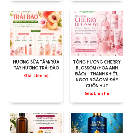
HƯƠNG SỮA TẮM/RỬA
TÔNG HƯƠNG CHERRY
TAY HƯƠNG TRÁI ĐÀO
BLOSSOM (HOA ANH
ĐÀO) – THANH KHIẾT,
Giá: Liên hệ
NGỌT NGÀO VÀ ĐẦY
CUỐN HÚT
Giá: Liên hệ