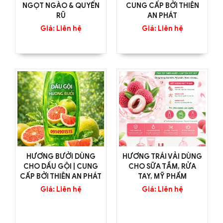
NGỌT NGÀO & QUYẾN
CUNG CẤP BỞI THIÊN
RŨ
AN PHÁT
Giá: Liên hệ
Giá: Liên hệ
HƯƠNG BƯỞI DÙNG
HƯƠNG TRÁI VẢI DÙNG
CHO DẦU GỘI | CUNG
CHO SỮA TẮM, RỬA
CẤP BỞI THIÊN AN PHÁT
TAY, MỸ PHẨM
Giá: Liên hệ
Giá: Liên hệ