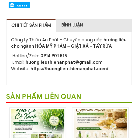
Chia sẻ
BÌNH LUẬN
CHI TIẾT SẢN PHẨM
hương liệu
Công ty Thiên An Phát - Chuyên cung cấp
cho ngành HÓA MỸ PHẨM – GIẶT XẢ – TẨY RỬA
0914 901 515
Hotline/Zalo:
huonglieuthienanphat@gmail.com
Email:
https://huonglieuthienanphat.com/
Website:
SẢN PHẨM LIÊN QUAN