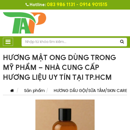
083 986 1131 - 0914 901515
Hotline:
HƯƠNG MẬT ONG DÙNG TRONG
MỸ PHẨM – NHÀ CUNG CẤP
HƯƠNG LIỆU UY TÍN TẠI TP.HCM
Sản phẩm
HƯƠNG DẦU GỘI/SỮA TẮM/SKIN CARE