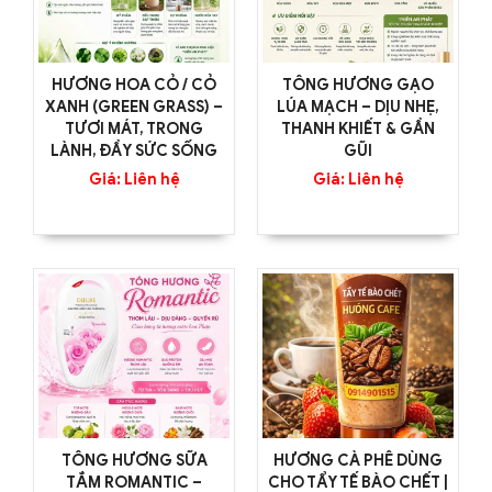
HƯƠNG HOA CỎ / CỎ
TÔNG HƯƠNG GẠO
XANH (GREEN GRASS) –
LÚA MẠCH – DỊU NHẸ,
TƯƠI MÁT, TRONG
THANH KHIẾT & GẦN
LÀNH, ĐẦY SỨC SỐNG
GŨI
Giá: Liên hệ
Giá: Liên hệ
TÔNG HƯƠNG SỮA
HƯƠNG CÀ PHÊ DÙNG
TẮM ROMANTIC –
CHO TẨY TẾ BÀO CHẾT |