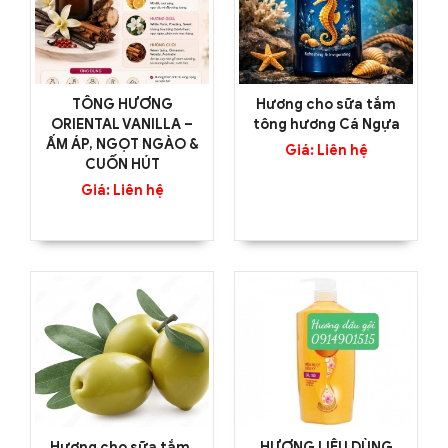
TÔNG HƯƠNG
Hương cho sữa tắm
ORIENTAL VANILLA –
tông hương Cá Ngựa
ẤM ÁP, NGỌT NGÀO &
Giá: Liên hệ
CUỐN HÚT
Giá: Liên hệ
Hương cho sữa tắm,
HƯƠNG LIỆU DÙNG