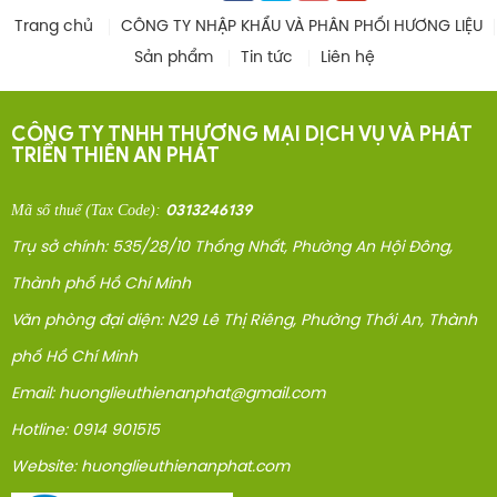
Trang chủ
CÔNG TY NHẬP KHẨU VÀ PHÂN PHỐI HƯƠNG LIỆU
Sản phẩm
Tin tức
Liên hệ
CÔNG TY TNHH THƯƠNG MẠI DỊCH VỤ VÀ PHÁT
TRIỂN THIÊN AN PHÁT
0313246139
Mã số thuế
(Tax Code)
:
Trụ sở chính: 535/28/10 Thống Nhất, Phường An Hội Đông,
Thành phố Hồ Chí Minh
Văn phòng đại diện: N29 Lê Thị Riêng, Phường Thới An, Thành
phố Hồ Chí Minh
Email: huonglieuthienanphat@gmail.com
Hotline: 0914 901515
Website: huonglieuthienanphat.com