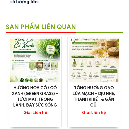
số lượng lớn.
SẢN PHẨM LIÊN QUAN
HƯƠNG HOA CỎ / CỎ
TÔNG HƯƠNG GẠO
XANH (GREEN GRASS) –
LÚA MẠCH – DỊU NHẸ,
TƯƠI MÁT, TRONG
THANH KHIẾT & GẦN
LÀNH, ĐẦY SỨC SỐNG
GŨI
Giá: Liên hệ
Giá: Liên hệ