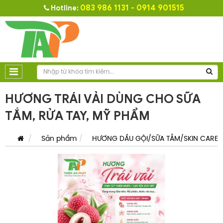
083 986 1131 - 0914 901515
Hotline:
HƯƠNG TRÁI VẢI DÙNG CHO SỮA
TẮM, RỬA TAY, MỸ PHẨM
Sản phẩm
HƯƠNG DẦU GỘI/SỮA TẮM/SKIN CARE