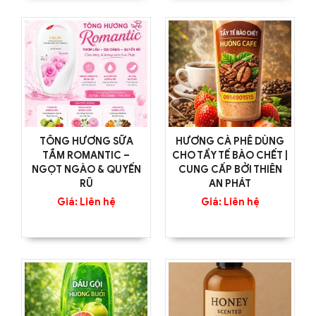
TÔNG HƯƠNG SỮA
HƯƠNG CÀ PHÊ DÙNG
TẮM ROMANTIC –
CHO TẨY TẾ BÀO CHẾT |
NGỌT NGÀO & QUYẾN
CUNG CẤP BỞI THIÊN
RŨ
AN PHÁT
Giá: Liên hệ
Giá: Liên hệ