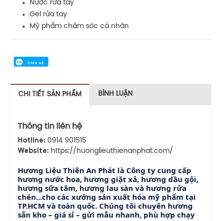
Nước rửa tay
Gel rửa tay
Mỹ phẩm chăm sóc cá nhân
Chia sẻ
BÌNH LUẬN
CHI TIẾT SẢN PHẨM
Thông tin liên hệ
Hotline:
0914 901515
Website:
https://huonglieuthienanphat.com/
Hương Liệu Thiên An Phát là Công ty cung cấp
hương nước hoa, hương giặt xả, hương dầu gội,
hương sữa tắm, hương lau sàn và hương rửa
chén...cho các xưởng sản xuất hóa mỹ phẩm tại
TP.HCM và toàn quốc. Chúng tôi chuyên hương
sẵn kho – giá sỉ – gửi mẫu nhanh, phù hợp chạy