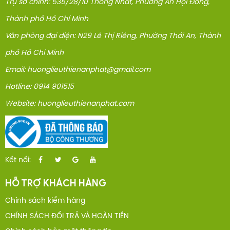
Trụ sở chính: 535/28/10 Thống Nhất, Phường An Hội Đông,
Thành phố Hồ Chí Minh
Văn phòng đại diện: N29 Lê Thị Riêng, Phường Thới An, Thành
phố Hồ Chí Minh
Email: huonglieuthienanphat@gmail.com
Hotline: 0914 901515
Website: huonglieuthienanphat.com
Kết nối:
HỖ TRỢ KHÁCH HÀNG
Chính sách kiểm hàng
CHÍNH SÁCH ĐỔI TRẢ VÀ HOÀN TIỀN