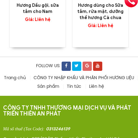
Hương Dầu gội, sữa
Hương dùng cho Sữa
tắm cho Nam
tắm, rửa mặt, dưỡng
thể hương Cà chua
Giá: Liên hệ
Giá: Liên hệ
FOLLOW US:
Trang chủ
CÔNG TY NHẬP KHẨU VÀ PHÂN PHỐI HƯƠNG LIỆU
Sản phẩm
Tin tức
Liên hệ
CÔNG TY TNHH THƯƠNG MẠI DỊCH VỤ VÀ PHÁT
TRIỂN THIÊN AN PHÁT
0313246139
Mã số thuế
(Tax Code)
: