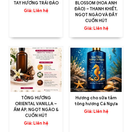
TAY HƯƠNG TRÁI ĐÀO
BLOSSOM (HOA ANH
ĐÀO) – THANH KHIẾT,
Giá: Liên hệ
NGỌT NGÀO VÀ ĐẦY
CUỐN HÚT
Giá: Liên hệ
TÔNG HƯƠNG
Hương cho sữa tắm
ORIENTAL VANILLA –
tông hương Cá Ngựa
ẤM ÁP, NGỌT NGÀO &
Giá: Liên hệ
CUỐN HÚT
Giá: Liên hệ