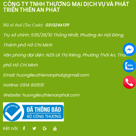
CÔNG TY TNHH THƯƠNG MẠI DỊCH VỤ VÀ PHÁT
TRIỂN THIÊN AN PHÁT
0313246139
Mã số thuế
(Tax Code)
:
Trụ sở chính: 535/28/10 Thống Nhất, Phường An Hội Đông,
Thành phố Hồ Chí Minh
Văn phòng đại diện: N29 Lê Thị Riêng, Phường Thới An, Thành
phố Hồ Chí Minh
Email: huonglieuthienanphat@gmail.com
Hotline: 0914 901515
Website: huonglieuthienanphat.com
Kết nối: