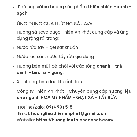
thiên nhiên – xanh –
Phù hợp với xu hướng sản phẩm
sạch
ỨNG DỤNG CỦA HƯƠNG SẢ JAVA
Hương sả Java được Thiên An Phát cung cấp và ứng
dụng rộng rãi trong:
Nước rửa tay – gel sát khuẩn
Nước lau sàn, nước tẩy rửa gia dụng
chanh – trà
Hương bền mùi, dễ phối với các tông
xanh – bạc hà – gừng
.
Xịt phòng, tinh dầu khuếch tán
hương liệu
Công ty Thiên An Phát - Chuyên cung cấp
cho ngành HÓA MỸ PHẨM – GIẶT XẢ – TẨY RỬA
0914 901 515
Hotline/Zalo:
huonglieuthienanphat@gmail.com
Email:
https://huonglieuthienanphat.com/
Website: