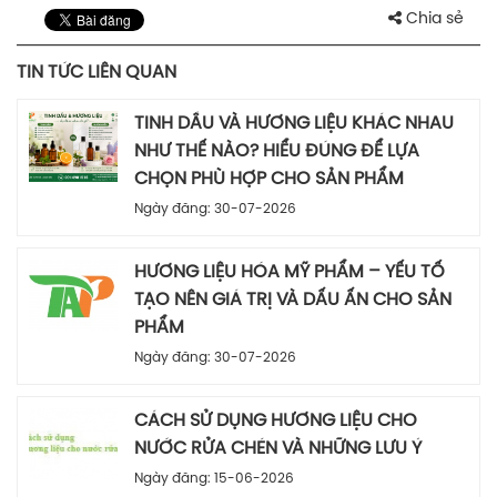
Chia sẻ
TIN TỨC LIÊN QUAN
TINH DẦU VÀ HƯƠNG LIỆU KHÁC NHAU
NHƯ THẾ NÀO? HIỂU ĐÚNG ĐỂ LỰA
CHỌN PHÙ HỢP CHO SẢN PHẨM
Ngày đăng: 30-07-2026
HƯƠNG LIỆU HÓA MỸ PHẨM – YẾU TỐ
TẠO NÊN GIÁ TRỊ VÀ DẤU ẤN CHO SẢN
PHẨM
Ngày đăng: 30-07-2026
CÁCH SỬ DỤNG HƯƠNG LIỆU CHO
NƯỚC RỬA CHÉN VÀ NHỮNG LƯU Ý
Ngày đăng: 15-06-2026