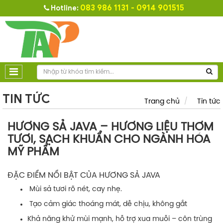
083 986 1131 - 0914 901515
Hotline:
TIN TỨC
Trang chủ
Tin tức
HƯƠNG SẢ JAVA – HƯƠNG LIỆU THƠM
TƯƠI, SẠCH KHUẨN CHO NGÀNH HÓA
MỸ PHẨM
ĐẶC ĐIỂM NỔI BẬT CỦA HƯƠNG SẢ JAVA
Mùi sả tươi rõ nét, cay nhẹ.
Tạo cảm giác thoáng mát, dễ chịu, không gắt
Khả năng khử mùi mạnh, hỗ trợ xua muỗi – côn trùng