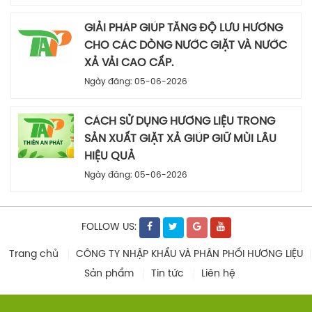
GIẢI PHÁP GIÚP TĂNG ĐỘ LƯU HƯƠNG
CHO CÁC DÒNG NƯỚC GIẶT VÀ NƯỚC
XẢ VẢI CAO CẤP.
Ngày đăng: 05-06-2026
CÁCH SỬ DỤNG HƯƠNG LIỆU TRONG
SẢN XUẤT GIẶT XẢ GIÚP GIỮ MÙI LÂU
HIỆU QUẢ
Ngày đăng: 05-06-2026
FOLLOW US:
Trang chủ
CÔNG TY NHẬP KHẨU VÀ PHÂN PHỐI HƯƠNG LIỆU
Sản phẩm
Tin tức
Liên hệ