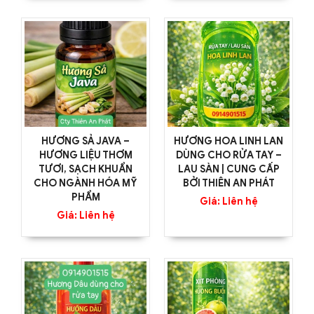
HƯƠNG SẢ JAVA –
HƯƠNG HOA LINH LAN
HƯƠNG LIỆU THƠM
DÙNG CHO RỬA TAY –
TƯƠI, SẠCH KHUẨN
LAU SÀN | CUNG CẤP
CHO NGÀNH HÓA MỸ
BỞI THIÊN AN PHÁT
PHẨM
Giá: Liên hệ
Giá: Liên hệ