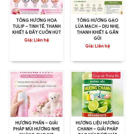
TÔNG HƯƠNG HOA
TÔNG HƯƠNG GẠO
TULIP – TINH TẾ, THANH
LÚA MẠCH – DỊU NHẸ,
KHIẾT & ĐẦY CUỐN HÚT
THANH KHIẾT & GẦN
GŨI
Giá: Liên hệ
Giá: Liên hệ
HƯƠNG PHẤN – GIẢI
HƯƠNG LIỆU HƯƠNG
PHÁP MÙI HƯƠNG NHẸ
CHANH – GIẢI PHÁP