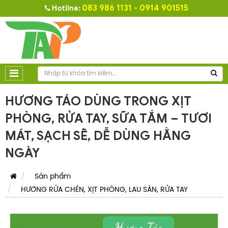
083 986 1131 - 0914 901515
Hotline:
HƯƠNG TÁO DÙNG TRONG XỊT
PHÒNG, RỬA TAY, SỮA TẮM – TƯƠI
MÁT, SẠCH SẼ, DỄ DÙNG HẰNG
NGÀY
Sản phẩm
HƯƠNG RỬA CHÉN, XỊT PHÒNG, LAU SÀN, RỬA TAY