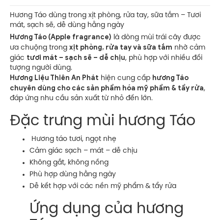
Hương Táo dùng trong xịt phòng, rửa tay, sữa tắm – Tươi
mát, sạch sẽ, dễ dùng hằng ngày
Hương Táo (Apple fragrance)
là dòng mùi trái cây được
xịt phòng, rửa tay và sữa tắm
ưa chuộng trong
nhờ cảm
tươi mát – sạch sẽ – dễ chịu
giác
, phù hợp với nhiều đối
tượng người dùng.
Hương Liệu Thiên An Phát
hương Táo
hiện cung cấp
chuyên dùng cho các sản phẩm hóa mỹ phẩm & tẩy rửa
,
đáp ứng nhu cầu sản xuất từ nhỏ đến lớn.
Đặc trưng mùi hương Táo
Hương táo tươi, ngọt nhẹ
Cảm giác sạch – mát – dễ chịu
Không gắt, không nồng
Phù hợp dùng hằng ngày
Dễ kết hợp với các nền mỹ phẩm & tẩy rửa
Ứng dụng của hương