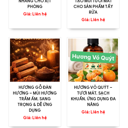
NHÀNG CHO XỊT
TẠO MÙI TƯƠI MÁT
PHÒNG
CHO SẢN PHẨM TẨY
RỬA
Giá: Liên hệ
Giá: Liên hệ
HƯƠNG GỖ ĐÀN
HƯƠNG VỎ QUÝT –
HƯƠNG – MÙI HƯƠNG
TƯƠI MÁT, SẠCH
TRẦM ẤM, SANG
KHUẨN, ỨNG DỤNG ĐA
TRỌNG & DỄ ỨNG
NĂNG
DỤNG
Giá: Liên hệ
Giá: Liên hệ