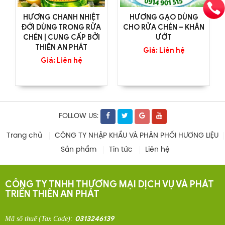
HƯƠNG CHANH NHIỆT
HƯƠNG GẠO DÙNG
ĐỚI DÙNG TRONG RỬA
CHO RỬA CHÉN – KHĂN
CHÉN | CUNG CẤP BỞI
ƯỚT
THIÊN AN PHÁT
Giá: Liên hệ
Giá: Liên hệ
FOLLOW US:
Trang chủ
CÔNG TY NHẬP KHẨU VÀ PHÂN PHỐI HƯƠNG LIỆU
Sản phẩm
Tin tức
Liên hệ
CÔNG TY TNHH THƯƠNG MẠI DỊCH VỤ VÀ PHÁT
TRIỂN THIÊN AN PHÁT
0313246139
Mã số thuế
(Tax Code)
: