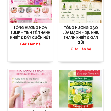
TÔNG HƯƠNG HOA
TÔNG HƯƠNG GẠO
TULIP – TINH TẾ, THANH
LÚA MẠCH – DỊU NHẸ,
KHIẾT & ĐẦY CUỐN HÚT
THANH KHIẾT & GẦN
GŨI
Giá: Liên hệ
Giá: Liên hệ