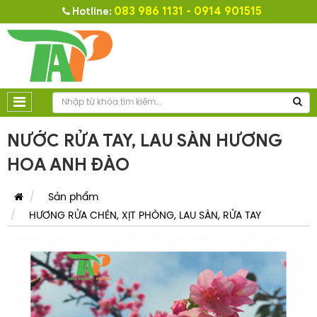
083 986 1131 - 0914 901515
Hotline:
NƯỚC RỬA TAY, LAU SÀN HƯƠNG
HOA ANH ĐÀO
Sản phẩm
HƯƠNG RỬA CHÉN, XỊT PHÒNG, LAU SÀN, RỬA TAY