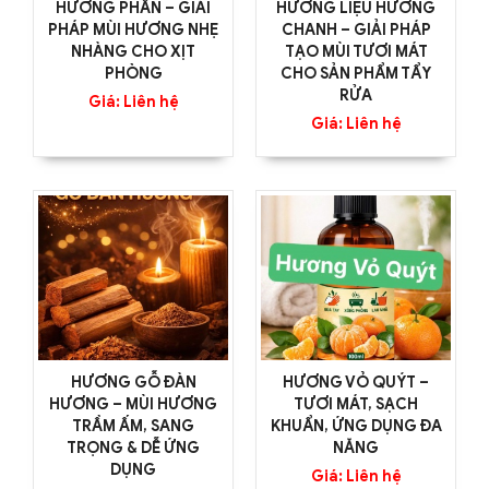
HƯƠNG PHẤN – GIẢI
HƯƠNG LIỆU HƯƠNG
PHÁP MÙI HƯƠNG NHẸ
CHANH – GIẢI PHÁP
NHÀNG CHO XỊT
TẠO MÙI TƯƠI MÁT
PHÒNG
CHO SẢN PHẨM TẨY
RỬA
Giá: Liên hệ
Giá: Liên hệ
HƯƠNG GỖ ĐÀN
HƯƠNG VỎ QUÝT –
HƯƠNG – MÙI HƯƠNG
TƯƠI MÁT, SẠCH
TRẦM ẤM, SANG
KHUẨN, ỨNG DỤNG ĐA
TRỌNG & DỄ ỨNG
NĂNG
DỤNG
Giá: Liên hệ