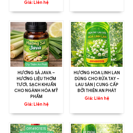
Giá: Liên hệ
HƯƠNG SẢ JAVA –
HƯƠNG HOA LINH LAN
HƯƠNG LIỆU THƠM
DÙNG CHO RỬA TAY –
TƯƠI, SẠCH KHUẨN
LAU SÀN | CUNG CẤP
CHO NGÀNH HÓA MỸ
BỞI THIÊN AN PHÁT
PHẨM
Giá: Liên hệ
Giá: Liên hệ