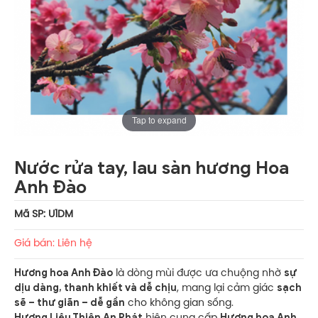
Tap to expand
Nước rửa tay, lau sàn hương Hoa
Anh Đào
Mã SP: U1DM
Giá bán: Liên hệ
Hương hoa Anh Đào
sự
là dòng mùi được ưa chuộng nhờ
dịu dàng, thanh khiết và dễ chịu
sạch
, mang lại cảm giác
sẽ – thư giãn – dễ gần
cho không gian sống.
Hương Liệu Thiên An Phát
Hương hoa Anh