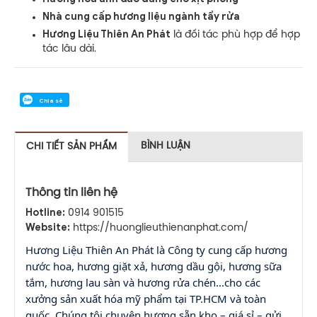
Nhà cung cấp hương liệu ngành tẩy rửa
Hương Liệu Thiên An Phát
là đối tác phù hợp để hợp
tác lâu dài.
Chia sẻ
BÌNH LUẬN
CHI TIẾT SẢN PHẨM
Thông tin liên hệ
Hotline:
0914 901515
Website:
https://huonglieuthienanphat.com/
Hương Liệu Thiên An Phát là Công ty cung cấp hương
nước hoa, hương giặt xả, hương dầu gội, hương sữa
tắm, hương lau sàn và hương rửa chén...cho các
xưởng sản xuất hóa mỹ phẩm tại TP.HCM và toàn
quốc. Chúng tôi chuyên hương sẵn kho – giá sỉ – gửi