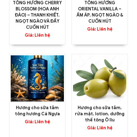
TÔNG HƯƠNG CHERRY
TÔNG HƯƠNG
BLOSSOM (HOA ANH
ORIENTAL VANILLA –
ĐÀO) – THANH KHIẾT,
ẤM ÁP, NGỌT NGÀO &
NGỌT NGÀO VÀ ĐẦY
CUỐN HÚT
CUỐN HÚT
Giá: Liên hệ
Giá: Liên hệ
Hương cho sữa tắm
Hương cho sữa tắm,
tông hương Cá Ngựa
rửa mặt, lotion, dưỡng
thể tông Ô liu
Giá: Liên hệ
Giá: Liên hệ