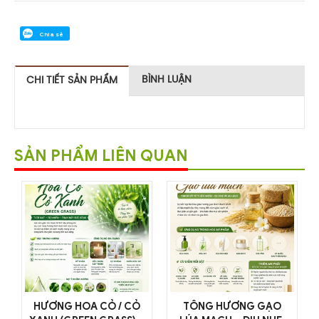
Chia sẻ
BÌNH LUẬN
CHI TIẾT SẢN PHẨM
SẢN PHẨM LIÊN QUAN
HƯƠNG HOA CỎ / CỎ
TÔNG HƯƠNG GẠO