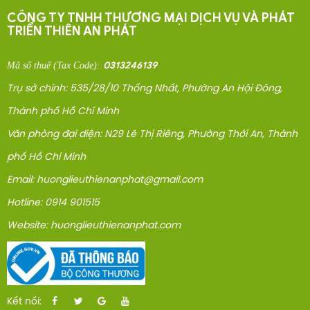
CÔNG TY TNHH THƯƠNG MẠI DỊCH VỤ VÀ PHÁT
TRIỂN THIÊN AN PHÁT
0313246139
Mã số thuế
(Tax Code)
:
Trụ sở chính: 535/28/10 Thống Nhất, Phường An Hội Đông,
Thành phố Hồ Chí Minh
Văn phòng đại diện: N29 Lê Thị Riêng, Phường Thới An, Thành
phố Hồ Chí Minh
Email: huonglieuthienanphat@gmail.com
Hotline: 0914 901515
Website: huonglieuthienanphat.com
Kết nối: