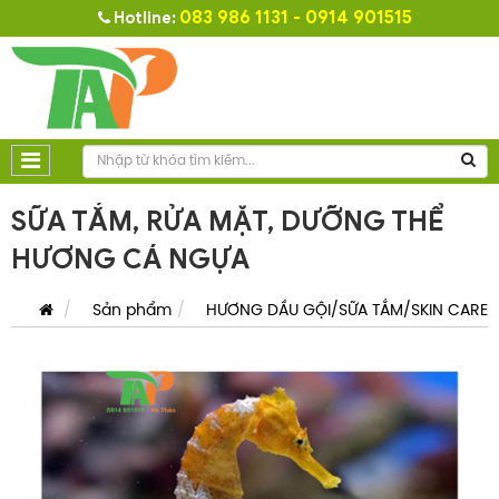
083 986 1131 - 0914 901515
Hotline:
SỮA TẮM, RỬA MẶT, DƯỠNG THỂ
HƯƠNG CÁ NGỰA
Sản phẩm
HƯƠNG DẦU GỘI/SỮA TẮM/SKIN CARE