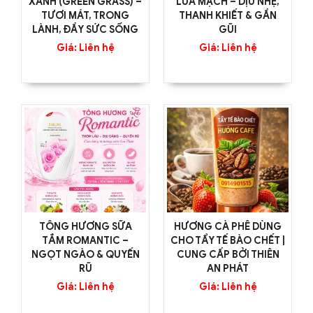
XANH (GREEN GRASS) –
LÚA MẠCH – DỊU NHẸ,
TƯƠI MÁT, TRONG
THANH KHIẾT & GẦN
LÀNH, ĐẦY SỨC SỐNG
GŨI
Giá: Liên hệ
Giá: Liên hệ
TÔNG HƯƠNG SỮA
HƯƠNG CÀ PHÊ DÙNG
TẮM ROMANTIC –
CHO TẨY TẾ BÀO CHẾT |
NGỌT NGÀO & QUYẾN
CUNG CẤP BỞI THIÊN
RŨ
AN PHÁT
Giá: Liên hệ
Giá: Liên hệ